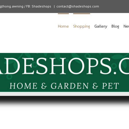
angthong.awning / FB: Shadeshops
|
contact@shadeshops.com
Home
Shopping
Gallery
Blog
Ne