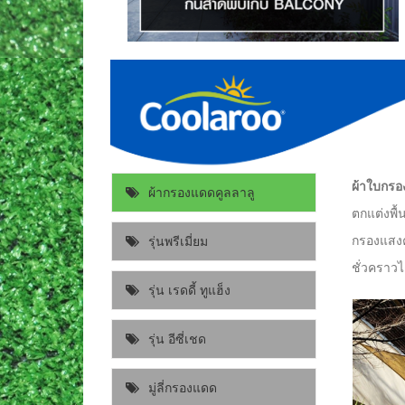
ผ้าใบกรอ
ผ้ากรองแดดคูลลาลู
ตกแต่งพื
กรองแสงค
รุ่นพรีเมี่ยม
ชั่วคราวไ
รุ่น เรดดี้ ทูแฮ็ง
รุ่น อีซี่เชด
มู่ลี่กรองแดด