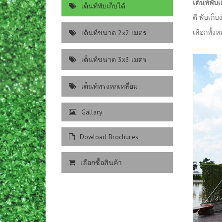
เต็นท์พับ
เต็นท์พับเก็บได้
ดี พับเก็
เลือกทั้ง
เต็นท์ขนาด 2x2 เมตร
เต็นท์ขนาด 3x3 เมตร
เต็นท์ทรงหกเหลี่ยม
Gallary
Dowload Brochures
เลือกซื้อสินค้า