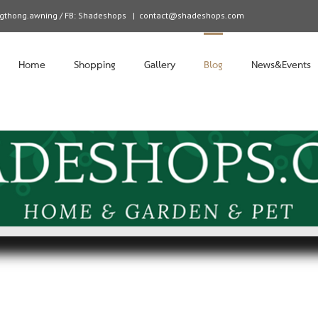
angthong.awning / FB: Shadeshops
|
contact@shadeshops.com
Home
Shopping
Gallery
Blog
News&Events