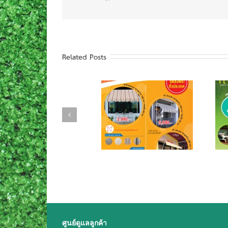
Related Posts
กันสาดพับเก็บ Balcony
Please Leave Us a Review!
กันแดด กันฝน ได้โดยไม่
เพราะรีวิวจากลูกค้ามีค่า
ต้องเจาะผนัง ราคาเริ่มต้น
รับฟรี “ผ้าใบหุ้มเตียง
เพียง 3,990.- จัดส่งฟรีทั่ว
Coolaroo Pet Bed” จำนวน
ประเทศ (โปรฯ ถึง 15 พ.ค.
1 ผืน* (มูลค่าสูงสุด 1,150.-)
63)
ศูนย์ดูแลลูกค้า