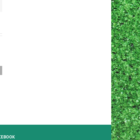
New Item!
CEBOOK