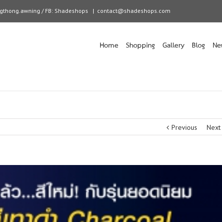
angthong.awning / FB: Shadeshops
|
contact@shadeshops.com
Home
Shopping
Gallery
Blog
Ne
Previous
Next