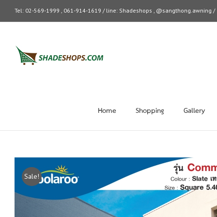
Tel: 02-569-1999 , 061-914-1619 / line: Shadeshops , @sangthong.awning 
Home
Shopping
Gallery
Sale!