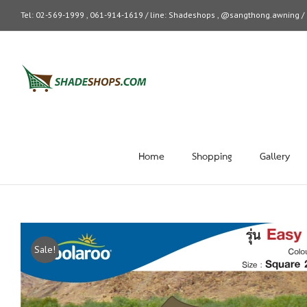
Tel: 02-569-1999 , 061-914-1619 / line: Shadeshops , @sangthong.awning 
Home
Shopping
Gallery
Sale!